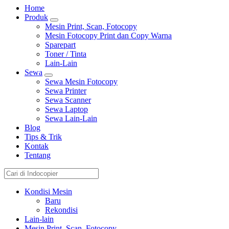
Home
Produk
Mesin Print, Scan, Fotocopy
Mesin Fotocopy Print dan Copy Warna
Sparepart
Toner / Tinta
Lain-Lain
Sewa
Sewa Mesin Fotocopy
Sewa Printer
Sewa Scanner
Sewa Laptop
Sewa Lain-Lain
Blog
Tips & Trik
Kontak
Tentang
Kondisi Mesin
Baru
Rekondisi
Lain-lain
Mesin Print, Scan, Fotocopy