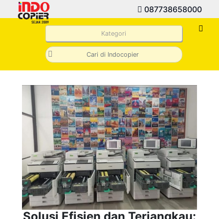
087738658000
Kategori
Solusi Efisien dan Terjangkau: