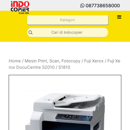
087738658000
Kategori
Home
/
Mesin Print, Scan, Fotocopy
/
Fuji Xerox
/ Fuji Xe
rox DocuCentre S2010 / S1810