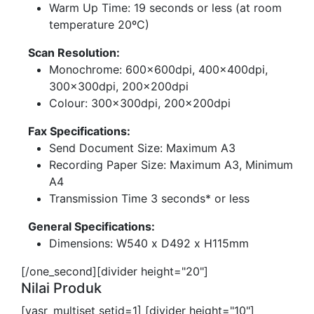
Warm Up Time: 19 seconds or less (at room
temperature 20ºC)
Scan Resolution:
Monochrome: 600x600dpi, 400x400dpi,
300x300dpi, 200x200dpi
Colour: 300x300dpi, 200x200dpi
Fax Specifications:
Send Document Size: Maximum A3
Recording Paper Size: Maximum A3, Minimum
A4
Transmission Time 3 seconds* or less
General Specifications:
Dimensions: W540 x D492 x H115mm
[/one_second][divider height="20"]
Nilai Produk
[yasr_multiset setid=1] [divider height="10"]