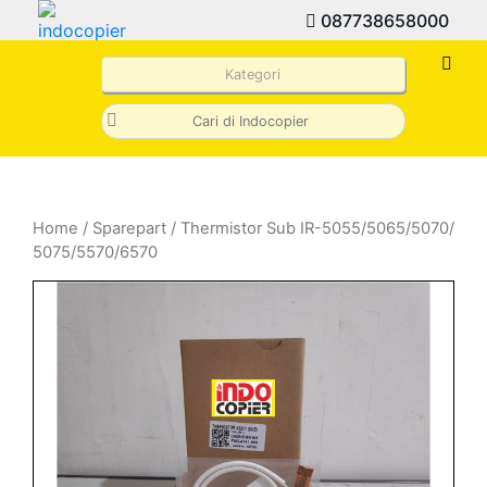
087738658000
Kategori
Home
/
Sparepart
/ Thermistor Sub IR-5055/5065/5070/
5075/5570/6570